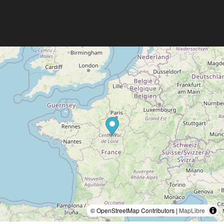
© OpenStreetMap Contributors |
MapLibre